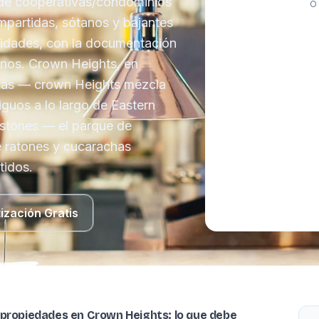
s de cooperativas/condominios
O 
partidas, sótanos y bajantes
nidades, con la documentación
linos. Crown Heights, en
lagas — crown Heights mezcla
guos a lo largo de Eastern
nstones — el parque de
e ratones y cucarachas
tidos.
ización Gratis
 propiedades en Crown Heights: lo que debe