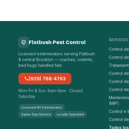
SERVICIO
Flatbush Pest Control
Control d
Licensed exterminators serving Flatbush
Control de
& central Brooklyn — roaches, rodents,
bed bugs handled fast.
Tratamien
Control d
(929) 788-4763
Control de
Control de
Mon–Fri & Sun: 8am–6pm · Closed
Saturday
Mantenimi
(MIP)
Licensed NY Exterminator
Control e 
Same-Day Service
Locally Operated
Control de
Todos los