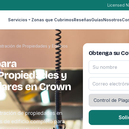
Licensed N
Servicios
Zonas que Cubrimos
Reseñas
Guías
Nosotros
Con
stración de Propiedades y Edificios
Obtenga su Cot
para
 Propiedades y
liares en Crown
tración de propiedades en
Soli
 de edificio completo para