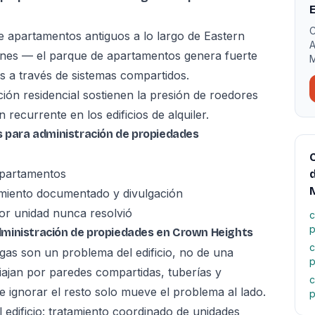
E
C
e apartamentos antiguos a lo largo de Eastern
A
ones — el parque de apartamentos genera fuerte
M
 a través de sistemas compartidos.
ción residencial sostienen la presión de roedores
ecurrente en los edificios de alquiler.
s para administración de propiedades
C
apartamentos
d
M
amiento documentado y divulgación
r unidad nunca resolvió
c
p
ministración de propiedades en Crown Heights
c
lagas son un problema del edificio, no de una
p
iajan por paredes compartidas, tuberías y
c
 ignorar el resto solo mueve el problema al lado.
p
dificio: tratamiento coordinado de unidades