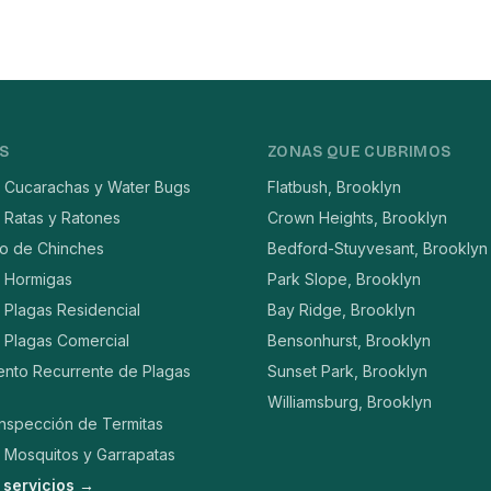
S
ZONAS QUE CUBRIMOS
e Cucarachas y Water Bugs
Flatbush, Brooklyn
 Ratas y Ratones
Crown Heights, Brooklyn
to de Chinches
Bedford-Stuyvesant, Brooklyn
e Hormigas
Park Slope, Brooklyn
 Plagas Residencial
Bay Ridge, Brooklyn
 Plagas Comercial
Bensonhurst, Brooklyn
ento Recurrente de Plagas
Sunset Park, Brooklyn
Williamsburg, Brooklyn
Inspección de Termitas
 Mosquitos y Garrapatas
 servicios →