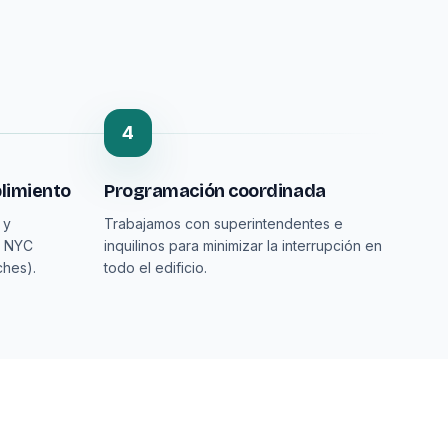
4
limiento
Programación coordinada
 y
Trabajamos con superintendentes e
n NYC
inquilinos para minimizar la interrupción en
ches).
todo el edificio.