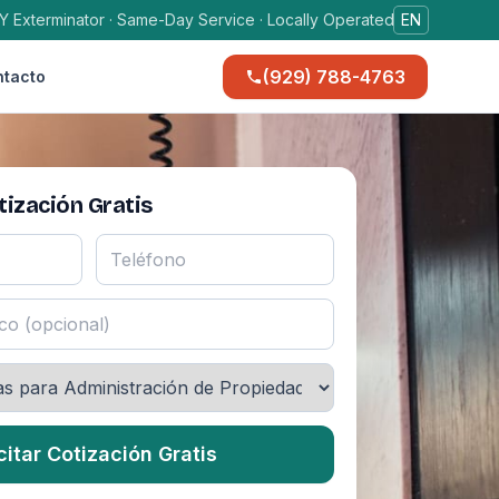
Y Exterminator · Same-Day Service · Locally Operated
EN
(929) 788-4763
tacto
ización Gratis
citar Cotización Gratis