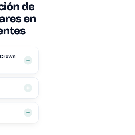
ción de
iares en
entes
n Crown