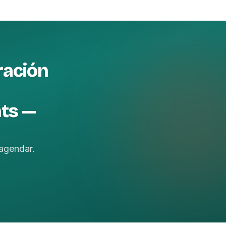
ración
hts —
agendar.