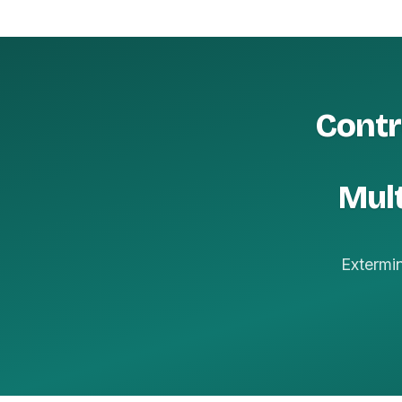
Contr
Mult
Extermi