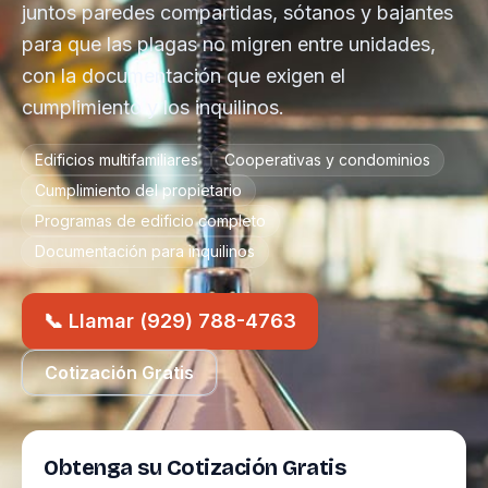
juntos paredes compartidas, sótanos y bajantes
para que las plagas no migren entre unidades,
con la documentación que exigen el
cumplimiento y los inquilinos.
Edificios multifamiliares
Cooperativas y condominios
Cumplimiento del propietario
Programas de edificio completo
Documentación para inquilinos
📞 Llamar (929) 788-4763
Cotización Gratis
Obtenga su Cotización Gratis