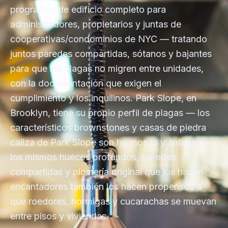
programas de edificio completo para
administradores, propietarios y juntas de
cooperativas/condominios de NYC — tratando
juntos paredes compartidas, sótanos y bajantes
para que las plagas no migren entre unidades,
con la documentación que exigen el
cumplimiento y los inquilinos. Park Slope, en
Brooklyn, tiene su propio perfil de plagas — los
característicos brownstones y casas de piedra
caliza de Park Slope son hermosos y antiguos —
los mismos huecos profundos, paredes
compartidas y plomería original que los hacen
encantadores también los hacen propensos a
que roedores, hormigas y cucarachas se muevan
entre pisos y viviendas.