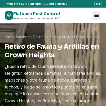
Saltar al contenido
Mon–Fri & Sun: 8am–6pm · Closed Saturday
EN
Flatbush Pest Control
Exterminadores Licenciados en NYC
Inicio
›
Servicios
›
Retiro de Fauna y Ardillas
›
Crown Heights
Retiro de Fauna y Ardillas en
Crown Heights
¿Busca retiro de fauna silvestre en Crown
Heights? Retiramos de forma humanitaria ardillas,
mapaches y otra fauna de áticos, paredes y
techos, y luego sellamos los puntos de entrada
para que los animales no puedan volver a entrar.
Crown Heights, en Brooklyn, tiene su propio