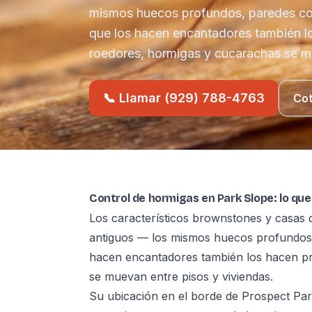
mismos huecos profundos, paredes com
que los hacen encantadores también l
roedores, hormigas y cucarachas se mu
📞 Llamar (929) 788-4763
Cot
Control de hormigas en Park Slope: lo qu
Los característicos brownstones y casas 
antiguos — los mismos huecos profundos, 
hacen encantadores también los hacen p
se muevan entre pisos y viviendas.
Su ubicación en el borde de Prospect Par