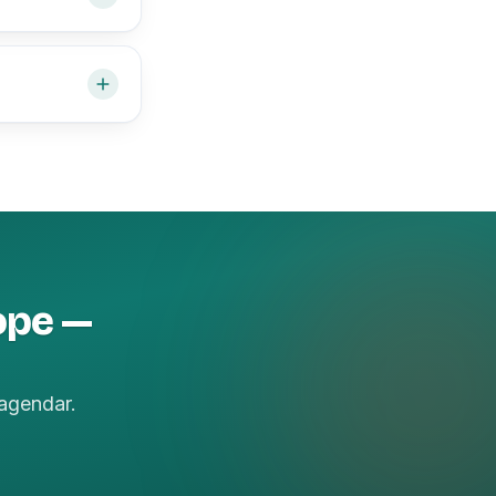
ope —
agendar.