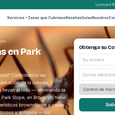
Licensed N
Servicios
Zonas que Cubrimos
Reseñas
Guías
Nosotros
Con
lope
Obtenga su Cot
s en Park
lope? Controlamos las
ubicación de la colonia, y
 llevan al nido — eliminando la
. Park Slope, en Brooklyn, tiene
Soli
terísticos brownstones y casas
rmosos y antiguos — los