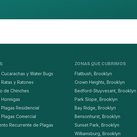
S
ZONAS QUE CUBRIMOS
e Cucarachas y Water Bugs
Flatbush, Brooklyn
 Ratas y Ratones
Crown Heights, Brooklyn
to de Chinches
Bedford-Stuyvesant, Brooklyn
e Hormigas
Park Slope, Brooklyn
 Plagas Residencial
Bay Ridge, Brooklyn
 Plagas Comercial
Bensonhurst, Brooklyn
ento Recurrente de Plagas
Sunset Park, Brooklyn
Williamsburg, Brooklyn