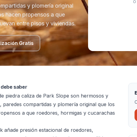
O 
partidas y plomería original
os hacen propensos a que
evan entre pisos y viviendas.
ización Gratis
e debe saber
E
de piedra caliza de Park Slope son hermosos y
C
paredes compartidas y plomería original que los
ropensos a que roedores, hormigas y cucarachas
k añade presión estacional de roedores,