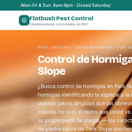
Saltar al contenido
Mon–Fri & Sun: 8am–6pm · Closed Saturday
Flatbush Pest Control
Exterminadores Licenciados en NYC
Inicio
›
Servicios
›
Control de Hormigas
›
Park S
Control de Hormiga
Slope
¿Busca control de hormigas en Park S
hormigas identificando la especie y la 
usando cebos dirigidos que las obreras
colonia, no solo el rastro que usted ve
su propio perfil de plagas — los carac
de piedra caliza de Park Slope son he