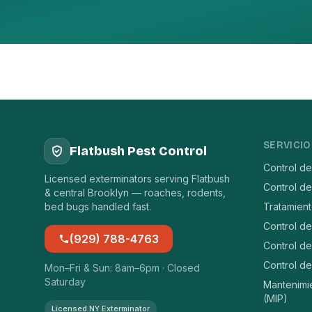
SERVICIO
Flatbush Pest Control
Control d
Licensed exterminators serving Flatbush
Control de
& central Brooklyn — roaches, rodents,
bed bugs handled fast.
Tratamien
Control d
(929) 788-4763
Control de
Control de
Mon–Fri & Sun: 8am–6pm · Closed
Saturday
Mantenimi
(MIP)
Licensed NY Exterminator