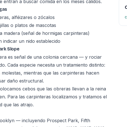
e entran a buscar comida en los meses cálidos.
C
igas
ras, alféizares o zócalos
c
illas o platos de mascotas
a madera (señal de hormigas carpinteras)
 indicar un nido establecido
ark Slope
ra es señal de una colonia cercana — y rociar
do. Cada especie necesita un tratamiento distinto:
 molestas, mientras que las carpinteras hacen
r daño estructural.
colocamos cebos que las obreras llevan a la reina
gen. Para las carpinteras localizamos y tratamos el
que las atrajo.
ooklyn — incluyendo Prospect Park, Fifth