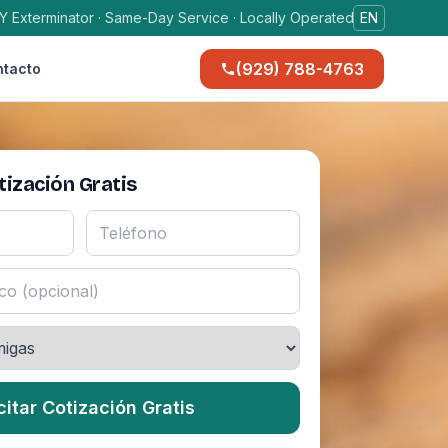
Y Exterminator · Same-Day Service · Locally Operated
EN
(929) 788-4763
tacto
ización Gratis
citar Cotización Gratis