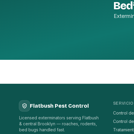
Bed
Extermi
SERVICIO
Flatbush Pest Control
Control d
Licensed exterminators serving Flatbush
Control de
& central Brooklyn — roaches, rodents,
bed bugs handled fast.
Tratamien