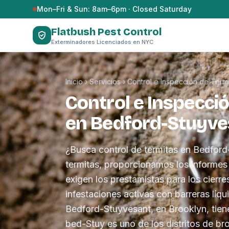
Saltar al contenido
Mon–Fri & Sun: 8am–6pm · Closed Saturday
Flatbush Pest Control
Exterminadores Licenciados en NYC
Inicio
›
Servicios
›
Control e Inspección de Termi
Control e Inspecci
en Bedford-Stuyve
¿Busca control de termitas en Bedfor
termitas, proporcionamos los inform
exigen los prestamistas para los cierre
infestaciones activas con barreras líq
Bedford-Stuyvesant, en Brooklyn, tien
bed-Stuy es uno de los distritos de b