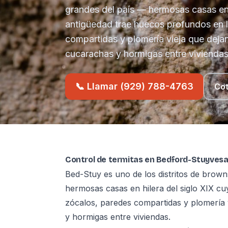
grandes del país — hermosas casas en 
antigüedad trae huecos profundos en 
compartidas y plomería vieja que deja
cucarachas y hormigas entre viviendas
📞 Llamar (929) 788-4763
Cot
Control de termitas en Bedford-Stuyvesa
Bed-Stuy es uno de los distritos de brow
hermosas casas en hilera del siglo XIX c
zócalos, paredes compartidas y plomería 
y hormigas entre viviendas.