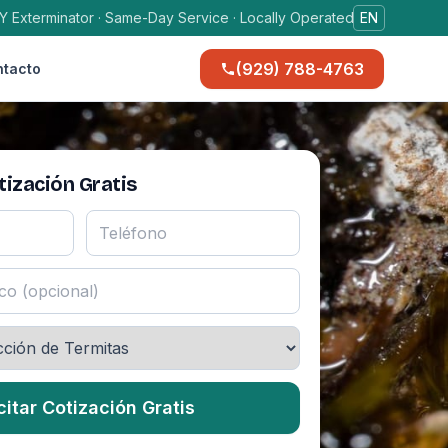
Y Exterminator · Same-Day Service · Locally Operated
EN
(929) 788-4763
tacto
ización Gratis
citar Cotización Gratis