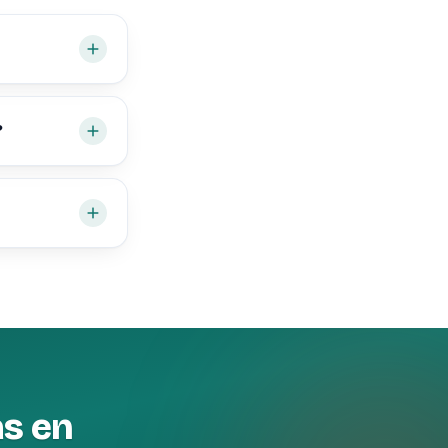
?
as en