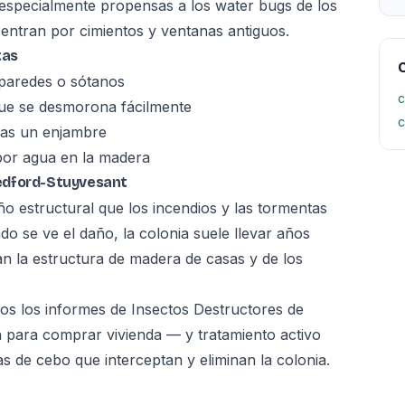
 especialmente propensas a los water bugs de los
entran por cimientos y ventanas antiguos.
tas
C
 paredes o sótanos
c
ue se desmorona fácilmente
c
tras un enjambre
por agua en la madera
edford-Stuyvesant
o estructural que los incendios y las tormentas
do se ve el daño, la colonia suele llevar años
n la estructura de madera de casas y de los
os los informes de Insectos Destructores de
 para comprar vivienda — y tratamiento activo
as de cebo que interceptan y eliminan la colonia.