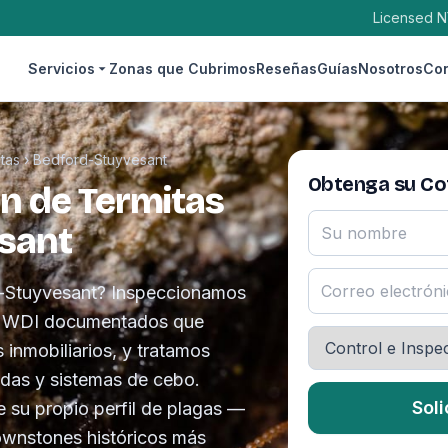
Licensed N
Servicios
Zonas que Cubrimos
Reseñas
Guías
Nosotros
Con
tas
›
Bedford-Stuyvesant
Obtenga su Cot
ón de Termitas
sant
d-Stuyvesant? Inspeccionamos
es WDI documentados que
s inmobiliarios, y tratamos
uidas y sistemas de cebo.
Soli
e su propio perfil de plagas —
rownstones históricos más