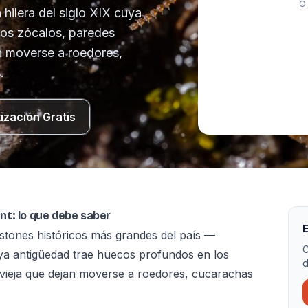
O 
hilera del siglo XIX cuya
los zócalos, paredes
n moverse a roedores,
.
ización Gratis
nt: lo que debe saber
E
nstones históricos más grandes del país —
C
uya antigüedad trae huecos profundos en los
d
vieja que dejan moverse a roedores, cucarachas