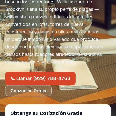
buscan los inspectores. Williamsburg, en
Brooklyn, tiene su propio perfil de plagas —
williamsburg mezcla edificios industriales
convertidos en lofts, torres de nueva
construcción y casas en hilera más antiguas —
un parque inmobiliario variado que produce
desde cucarachas alemanas en apartamentos
densos hasta roedores alrededor de la activa
escena de bares y restaurantes.
📞 Llamar (929) 788-4763
Cotización Gratis
Obtenga su Cotización Gratis