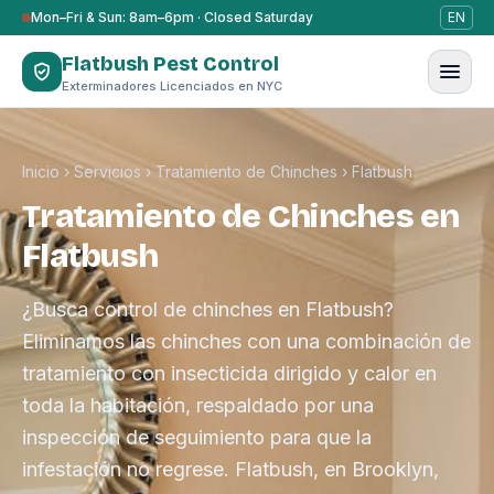
Saltar al contenido
Mon–Fri & Sun: 8am–6pm · Closed Saturday
EN
Flatbush Pest Control
Exterminadores Licenciados en NYC
Inicio
›
Servicios
›
Tratamiento de Chinches
›
Flatbush
Tratamiento de Chinches en
Flatbush
¿Busca control de chinches en Flatbush?
Eliminamos las chinches con una combinación de
tratamiento con insecticida dirigido y calor en
toda la habitación, respaldado por una
inspección de seguimiento para que la
infestación no regrese. Flatbush, en Brooklyn,