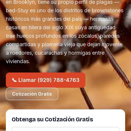
en Brooklyn, tiene su propio perfil de plagas —
bed-Stuy es uno de los distritos de brownstones
históricos más grandes del país — hermosas
casas en hilera del siglo XIX cuya antigüedad
trae huecos profundos en los zócalos, paredes
compartidas y plomería vieja que dejan moverse
a roedores, cucarachas y hormigas entre
viviendas.
📞 Llamar (929) 788-4763
Cotización Gratis
Obtenga su Cotización Gratis