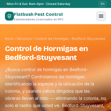
Saltar al contenido
Mon–Fri & Sun: 8am–6pm · Closed Saturday
EN
Flatbush Pest Control
Exterminadores Licenciados en NYC
Inicio
›
Servicios
›
Control de Hormigas
›
Bedford-Stuyvesant
Control de Hormigas en
Bedford-Stuyvesant
¿Busca control de hormigas en Bedford-
Stuyvesant? Controlamos las hormigas
identificando la especie y la ubicación de la
colonia, y usando cebos dirigidos que las
obreras llevan al nido — eliminando la colonia, no
solo el rastro que usted ve. Bedford-Stuyvesant,